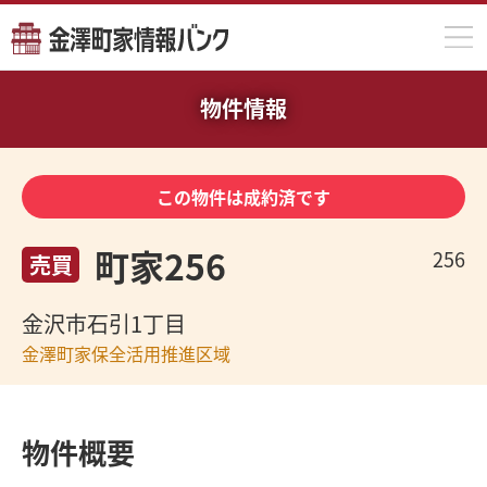
物件検索
物件情報
町家バンクの仕組み
この物件は成約済です
掲載のお申し込み
利用上の注意
町家256
256
売買
金沢市石引1丁目
金澤町家保全活用推進区域
物件概要