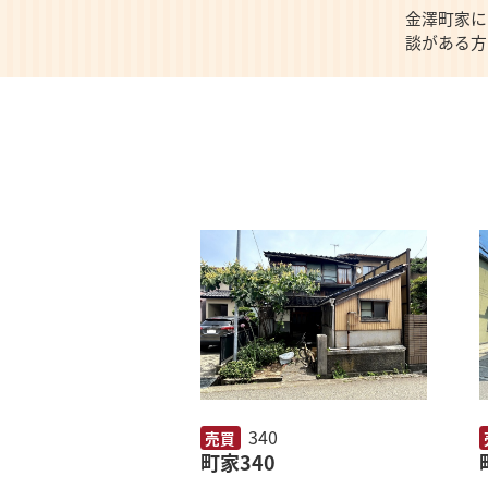
金澤町家に
談がある方
340
売買
町家340