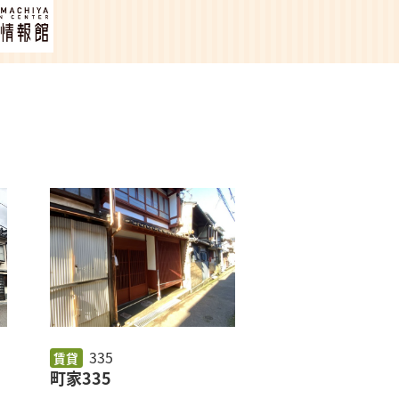
335
賃貸
町家335