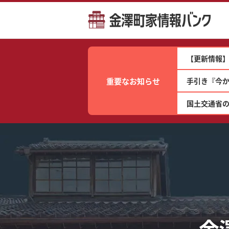
【更新情報】
重要なお知らせ
手引き『今か
国土交通省
金