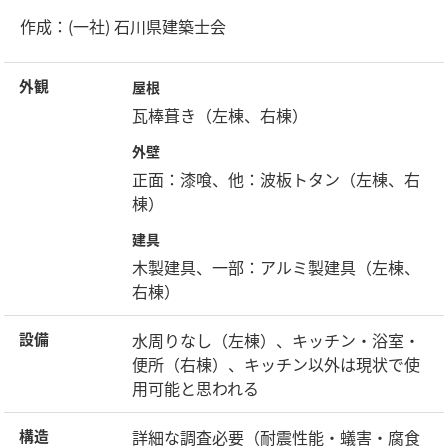
作成：(一社) 石川県建築士会
外観
屋根
瓦棒葺き（左棟、右棟）
外壁
正面：漆喰、他：波板トタン（左棟、右
棟）
建具
木製建具、一部：アルミ製建具（左棟、
右棟）
水周りなし（左棟）、キッチン・浴室・
設備
便所（右棟）、キッチン以外は現状で使
用可能と思われる
詳細な調査必要（耐震性能・蟻害・腐食
構造