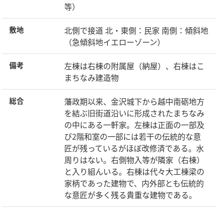
等）
北側で接道 北・東側：民家 南側：傾斜地
敷地
（急傾斜地イエローゾーン）
左棟は右棟の附属屋（納屋）、右棟はこ
備考
まちなみ建造物
藩政期以来、金沢城下から越中南砺地方
総合
を結ぶ旧街道沿いに形成されたまちなみ
の中にある一軒家。左棟は正面の一部及
び2階和室の一部には若干の伝統的な意
匠が残っているがほぼ改修済である。水
周りはない。右側物入等が隣家（右棟）
と入り組んいる。右棟は代々大工棟梁の
家柄であった建物で、内外部とも伝統的
な意匠が多く残る貴重な建物である。