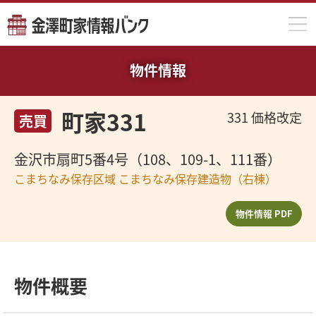
物件検索
物件情報
町家バンクの仕組み
町家331
331 価格改定
売買
掲載のお申し込み
金沢市扇町5番4号（108、109-1、111番）
利用上の注意
こまちなみ保存区域 こまちなみ保存建造物（右棟）
物件情報 PDF
物件概要